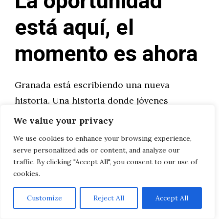
La oportunidad
está aquí, el
momento es ahora
Granada está escribiendo una nueva
historia. Una historia donde jóvenes
talentosos no necesitan emigrar para
We value your privacy
desarrollar carreras profesionales exitosas.
We use cookies to enhance your browsing experience,
Una historia donde la tradición y la
serve personalized ads or content, and analyze our
traffic. By clicking "Accept All", you consent to our use of
innovación se encuentran para crear
cookies.
oportunidades únicas.
Customize
Reject All
Accept All
Los perfiles digitales no son solo empleos