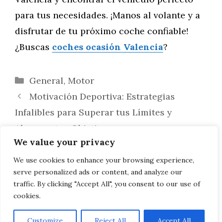
para tus necesidades. ¡Manos al volante y a
disfrutar de tu próximo coche confiable!
¿Buscas
coches ocasión Valencia
?
Categorías
General
,
Motor
Motivación Deportiva: Estrategias
Infalibles para Superar tus Límites y
Alcanzar tus Objetivos
We value your privacy
Renting cerca de ti: descubre los
concesionarios Crestanevada y su entrega a
We use cookies to enhance your browsing experience,
serve personalized ads or content, and analyze our
domicilio en Madrid
traffic. By clicking "Accept All", you consent to our use of
cookies.
Customize
Reject All
Accept All