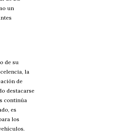
omo un
antes
o de su
celencia, la
eación de
do destacarse
es continúa
do, es
para los
vehículos.