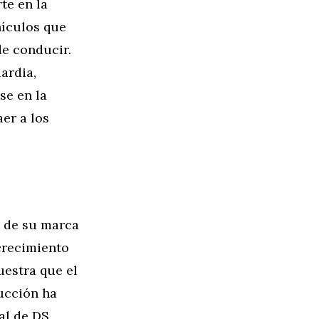
te en la
hículos que
e conducir.
ardia,
se en la
er a los
o de su marca
crecimiento
uestra que el
ducción ha
al de DS