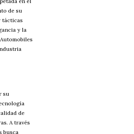
petada en el
nto de su
 tácticas
gancia y la
S Automobiles
industria
r su
tecnología
calidad de
as. A través
s busca