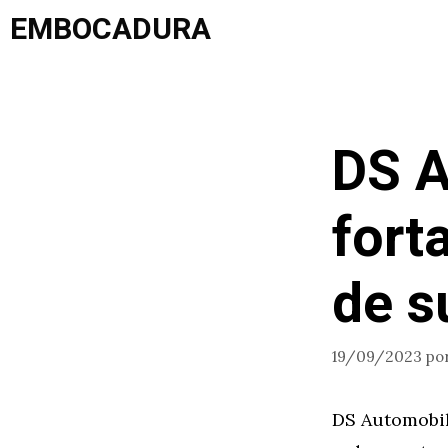
Saltar
EMBOCADURA
al
contenido
DS A
fort
de s
19/09/2023
po
DS Automobil