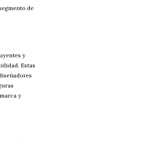
 segmento de
uyentes y
ilidad. Estas
 diseñadores
guras
 marca y