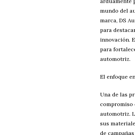
arduamente p
mundo del au
marca, DS Au
para destacar
innovación. E
para fortalec
automotriz.
El enfoque en
Una de las pr
compromiso co
automotriz. L
sus material
de campañas 