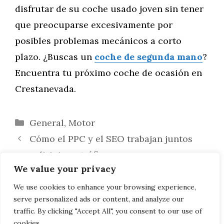
disfrutar de su coche usado joven sin tener
que preocuparse excesivamente por
posibles problemas mecánicos a corto
plazo. ¿Buscas un
coche de segunda mano
?
Encuentra tu próximo coche de ocasión en
Crestanevada.
Categorías
General
,
Motor
Cómo el PPC y el SEO trabajan juntos
para dirigir su tráfico
We value your privacy
Ruta del Nopal en Moto: Descubriendo
los Cultivos de Nopal y Gastronomía en
We use cookies to enhance your browsing experience,
serve personalized ads or content, and analyze our
México
traffic. By clicking "Accept All", you consent to our use of
cookies.