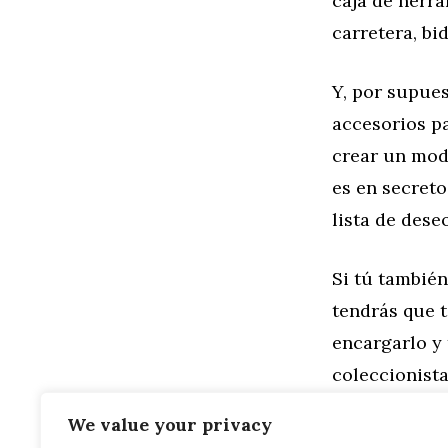
caja de herra
carretera, bi
Y, por supue
accesorios p
crear un mod
es en secreto
lista de dese
Si tú también
tendrás que t
encargarlo y
coleccionist
mano
? Encue
We value your privacy