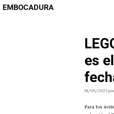
Saltar
EMBOCADURA
al
contenido
LEGO
es e
fech
19/09/2023
po
Para los ávid