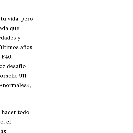
tu vida, pero
zada que
edades y
últimos años.
 F40,
oz desafío
Porsche 911
 «normales»,
a hacer todo
o, el
más