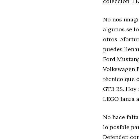
colección: L
No nos imagi
algunos se l
otros. Afort
puedes llena
Ford Mustang,
Volkswagen B
técnico que o
GT3 RS. Hoy 
LEGO lanza a
No hace falt
lo posible pa
Defender, co