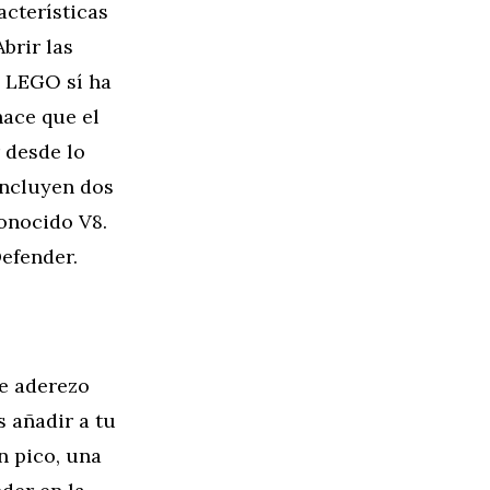
acterísticas
brir las
. LEGO sí ha
hace que el
 desde lo
incluyen dos
onocido V8.
Defender.
e aderezo
 añadir a tu
n pico, una