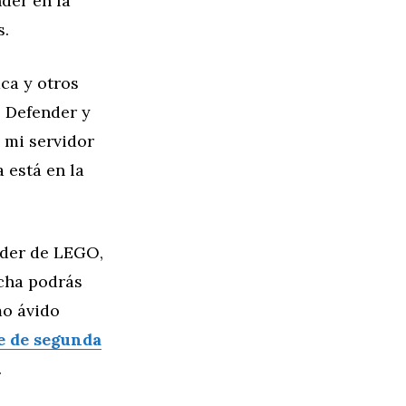
der en la
as.
ca y otros
 Defender y
 mi servidor
 está en la
nder de LEGO,
echa podrás
mo ávido
e de segunda
.