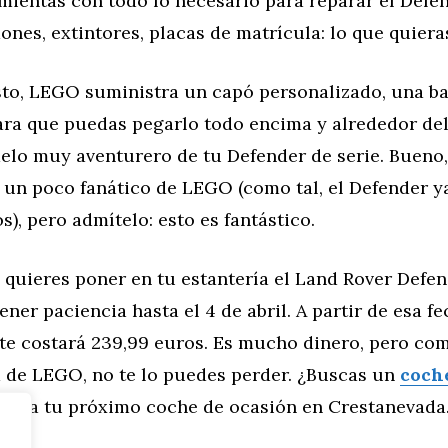
mientas con todo lo necesario para reparar el Defen
dones, extintores, placas de matrícula: lo que quier
sto, LEGO suministra un capó personalizado, una ba
ara que puedas pegarlo todo encima y alrededor del
elo muy aventurero de tu Defender de serie. Bueno,
 un poco fanático de LEGO (como tal, el Defender ya
os), pero admítelo: esto es fantástico.
 quieres poner en tu estantería el Land Rover Defe
ener paciencia hasta el 4 de abril. A partir de esa f
 te costará 239,99 euros. Es mucho dinero, pero co
a de LEGO, no te lo puedes perder. ¿Buscas un
coch
ntra tu próximo coche de ocasión en Crestanevada