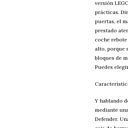
versión LEGO
prácticas. Di
puertas, el m
prestado aten
coche rebote
alto, porque 
bloques de m
Puedes elegir
Característi
Y hablando d
mediante una
Defender. Una