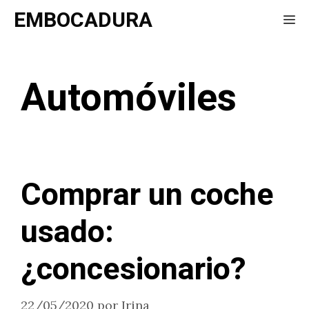
Saltar
EMBOCADURA
Me
al
contenido
Automóviles
Comprar un coche
usado:
¿concesionario?
22/05/2020
por
Irina