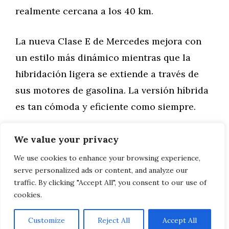
realmente cercana a los 40 km.
La nueva Clase E de Mercedes mejora con
un estilo más dinámico mientras que la
hibridación ligera se extiende a través de
sus motores de gasolina. La versión híbrida
es tan cómoda y eficiente como siempre.
We value your privacy
Categorías
General
,
Motor
AUDI A1 CITYCARVER 30 TFSI
We use cookies to enhance your browsing experience,
serve personalized ads or content, and analyze our
VOLVO XC60 B5 AWD
traffic. By clicking "Accept All", you consent to our use of
cookies.
Customize
Reject All
Accept All
AVISO LEGAL, POLITICA DE PRIVACIDAD, COOKIES