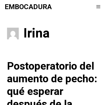
Saltar
EMBOCADURA
Me
al
contenido
Irina
Postoperatorio del
aumento de pecho:
qué esperar
después de la